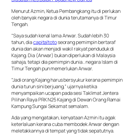
Menurut Azmin, Ketua Pembangkang itu di perlukan
oleh banyak negara di dunia terutamanya di Timur
Tengah.
“Saya sudah kenal lama Anwar. Sudah lebih 30
tahun, dia
capitaltoto
seorang pemimpin bertaraf
dunia dan akan menjadi wakil rakyat penduduk di
Kajang. Dia (Anwar) bukan diperlukan di Malaysia
sahaja, tetapi dia pemimpin dunia.. negara Islam di
Timur Tengah pun memerlukan Anwar.
“Jadi orang Kajang harus bersyukur kerana pemimpin
dunia turun sini berjuang,” ujarnya ketika
menyampaikan ucapan pada sesi Taklimat Jentera
Pilihan Raya PRK N25 Kajang di Dewan Orang Ramai
Kampung Sungai Sekamat semalam.
Ada yang mengatakan, kenyataan Azmin itu agak
keterlaluan kerana cuba membodek Anwar dengan
meletakkannya di tempat yang tidak sepatutnya.