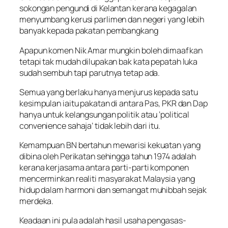
sokongan pengundi di Kelantan kerana kegagalan
menyumbang kerusi parlimen dan negeri yang lebih
banyak kepada pakatan pembangkang
Apapun komen Nik Amar mungkin boleh dimaafkan
tetapi tak mudah dilupakan bak kata pepatah luka
sudah sembuh tapi parutnya tetap ada.
Semua yang berlaku hanya menjurus kepada satu
kesimpulan iaitu pakatan di antara Pas, PKR dan Dap
hanya untuk kelangsungan politik atau ‘political
convenience sahaja’ tidak lebih dari itu.
Kemampuan BN bertahun mewarisi kekuatan yang
dibina oleh Perikatan sehingga tahun 1974 adalah
kerana kerjasama antara parti-parti komponen
mencerminkan realiti masyarakat Malaysia yang
hidup dalam harmoni dan semangat muhibbah sejak
merdeka.
Keadaan ini pula adalah hasil usaha pengasas-