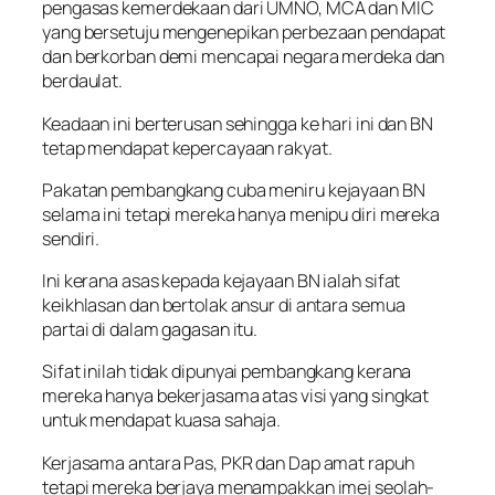
pengasas kemerdekaan dari UMNO, MCA dan MIC
yang bersetuju mengenepikan perbezaan pendapat
dan berkorban demi mencapai negara merdeka dan
berdaulat.
Keadaan ini berterusan sehingga ke hari ini dan BN
tetap mendapat kepercayaan rakyat.
Pakatan pembangkang cuba meniru kejayaan BN
selama ini tetapi mereka hanya menipu diri mereka
sendiri.
Ini kerana asas kepada kejayaan BN ialah sifat
keikhlasan dan bertolak ansur di antara semua
partai di dalam gagasan itu.
Sifat inilah tidak dipunyai pembangkang kerana
mereka hanya bekerjasama atas visi yang singkat
untuk mendapat kuasa sahaja.
Kerjasama antara Pas, PKR dan Dap amat rapuh
tetapi mereka berjaya menampakkan imej seolah-