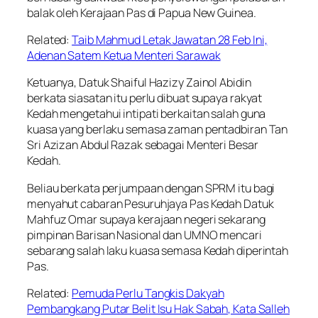
balak oleh Kerajaan Pas di Papua New Guinea.
Related:
Taib Mahmud Letak Jawatan 28 Feb Ini,
Adenan Satem Ketua Menteri Sarawak
Ketuanya, Datuk Shaiful Hazizy Zainol Abidin
berkata siasatan itu perlu dibuat supaya rakyat
Kedah mengetahui intipati berkaitan salah guna
kuasa yang berlaku semasa zaman pentadbiran Tan
Sri Azizan Abdul Razak sebagai Menteri Besar
Kedah.
Beliau berkata perjumpaan dengan SPRM itu bagi
menyahut cabaran Pesuruhjaya Pas Kedah Datuk
Mahfuz Omar supaya kerajaan negeri sekarang
pimpinan Barisan Nasional dan UMNO mencari
sebarang salah laku kuasa semasa Kedah diperintah
Pas.
Related:
Pemuda Perlu Tangkis Dakyah
Pembangkang Putar Belit Isu Hak Sabah, Kata Salleh