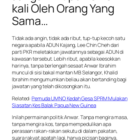
kali Oleh Orang Yang
Sama…
Tidak ada angin, tidak ada ribut, tup-tup kecoh satu
negara apabila ADUN Kajang, Lee Chin Cheh dari
parti PKR meletakkan jawatannya sebagai ADUN di
kawasan tersebut. Lebih ribut, apabila keesokkan
harinya, tanpa berlengah sesaat Anwar Ibrahim
muncul di sisi bakal mantan MB Selangor, Khalid
Ibrahim mengumumkan beliau akan bertanding bagi
jawatan yang telah dikosongkan itu.
Related:
Pemuda UMNO Kedah Gesa SPRM Mulakan
Siasatan Kes Balak Papua New Guinea
Inilah permainan politik Anwar. Tanpa mengira masa,
tanpa mengira kos, tanpa mempedulikan apa
perasaan rakan-rakan sekutu di dalam pakatan,
suara rakyat apatah lagi, hanya picisan baginya,