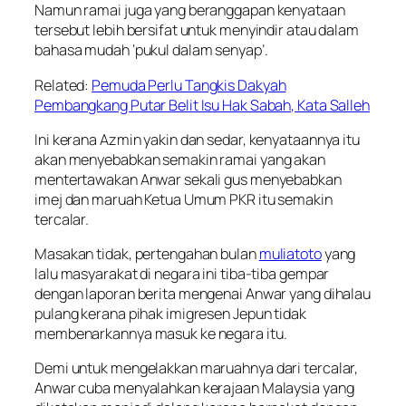
Namun ramai juga yang beranggapan kenyataan
tersebut lebih bersifat untuk menyindir atau dalam
bahasa mudah ‘pukul dalam senyap’.
Related:
Pemuda Perlu Tangkis Dakyah
Pembangkang Putar Belit Isu Hak Sabah, Kata Salleh
Ini kerana Azmin yakin dan sedar, kenyataannya itu
akan menyebabkan semakin ramai yang akan
mentertawakan Anwar sekali gus menyebabkan
imej dan maruah Ketua Umum PKR itu semakin
tercalar.
Masakan tidak, pertengahan bulan
muliatoto
yang
lalu masyarakat di negara ini tiba-tiba gempar
dengan laporan berita mengenai Anwar yang dihalau
pulang kerana pihak imigresen Jepun tidak
membenarkannya masuk ke negara itu.
Demi untuk mengelakkan maruahnya dari tercalar,
Anwar cuba menyalahkan kerajaan Malaysia yang