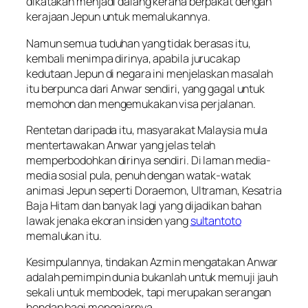
dikatakan menjadi dalang kerana berpakat dengan
kerajaan Jepun untuk memalukannya.
Namun semua tuduhan yang tidak berasas itu,
kembali menimpa dirinya, apabila jurucakap
kedutaan Jepun di negara ini menjelaskan masalah
itu berpunca dari Anwar sendiri, yang gagal untuk
memohon dan mengemukakan visa perjalanan.
Rentetan daripada itu, masyarakat Malaysia mula
mentertawakan Anwar yang jelas telah
memperbodohkan dirinya sendiri. Di laman media-
media sosial pula, penuh dengan watak-watak
animasi Jepun seperti Doraemon, Ultraman, Kesatria
Baja Hitam dan banyak lagi yang dijadikan bahan
lawak jenaka ekoran insiden yang
sultantoto
memalukan itu.
Kesimpulannya, tindakan Azmin mengatakan Anwar
adalah pemimpin dunia bukanlah untuk memuji jauh
sekali untuk membodek, tapi merupakan serangan
hendap bagi mengajarnya.