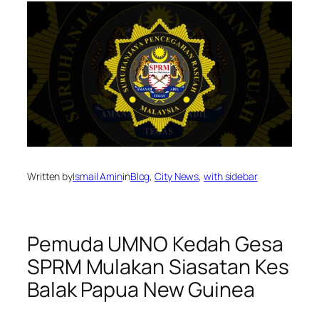
Written by
Ismail Amin
in
Blog
, 
City News
, 
with sidebar
Pemuda UMNO Kedah Gesa
SPRM Mulakan Siasatan Kes
Balak Papua New Guinea