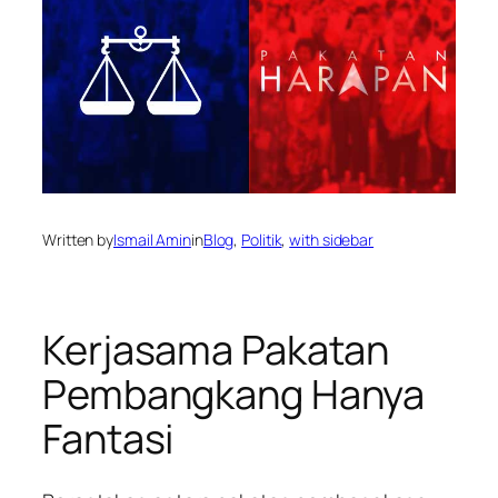
Written by
Ismail Amin
in
Blog
, 
Politik
, 
with sidebar
Kerjasama Pakatan
Pembangkang Hanya
Fantasi